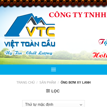
Skip
to
content
TRANG CHỦ
/
SẢN PHẨM
/
ỐNG BƠM XY LANH
LỌC