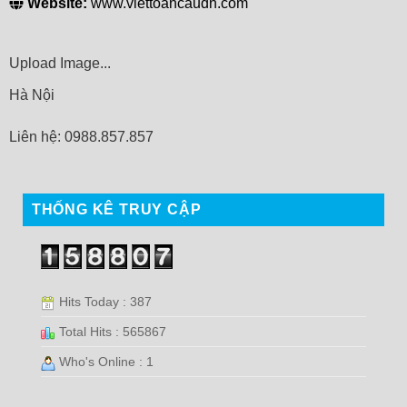
Website:
www.viettoancaudn.com
Upload Image...
Hà Nội
Liên hệ: 0988.857.857
THỐNG KÊ TRUY CẬP
Hits Today : 387
Total Hits : 565867
Who's Online : 1