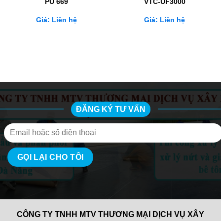
PU 669
VTC-UF3000
Giá: Liên hệ
Giá: Liên hệ
ĐĂNG KÝ TƯ VẤN
CÔNG TY TNHH MTV THƯƠNG MẠI DỊCH VỤ XÂY