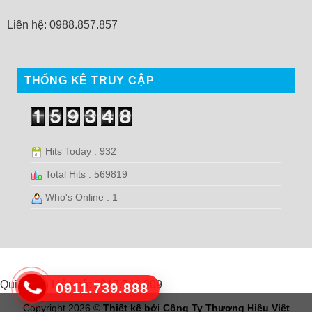
Liên hệ: 0988.857.857
THỐNG KÊ TRUY CẬP
Hits Today : 932
Total Hits : 569819
Who's Online : 1
Qui Nhơn Liên hệ: 0917.748.909
0911.739.888
Copyright 2026 ©
Thiết kế bởi
Công Ty Thương Hiệu Việt