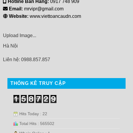
Hotline Bán Hàng:
0917 748 909
Email:
mrvipr@gmail.com
Website:
www.viettoancaudn.com
Upload Image...
Hà Nội
Liên hệ: 0988.857.857
THỐNG KÊ TRUY CẬP
Hits Today : 22
Total Hits : 565502